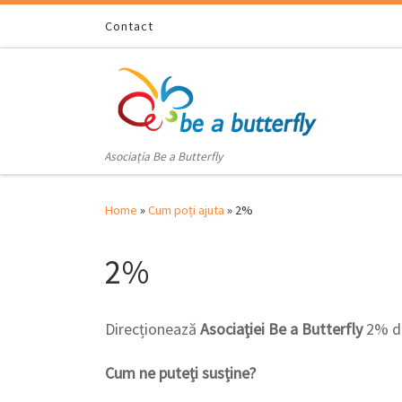
Skip to content
Contact
Asociația Be a Butterfly
Home
»
Cum poți ajuta
»
2%
2%
Direcționează
Asociației Be a Butterfly
2% di
Cum ne puteți susține?