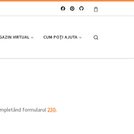
Search
GAZIN VIRTUAL
CUM POȚI AJUTA
completând formularul
230
.