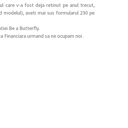
l care v-a fost deja reti
nut pe anul trecut,
nd modelul), aveti mai sus formularul 230 pe
tiei Be a Butterfly.
ia Financiara urmand sa ne ocupam noi .