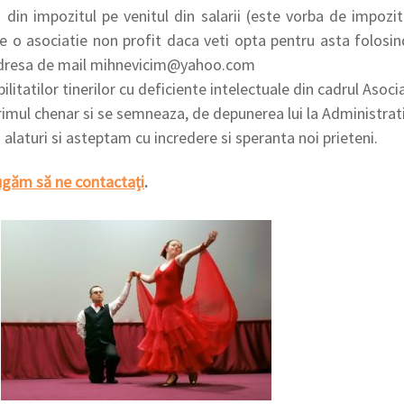
din impozitul pe venitul din salarii (este vorba de impozitu
e o asociatie non profit daca veti opta pentru asta folosi
e adresa de mail mihnevicim@yahoo.com
litatilor tinerilor cu deficiente intelectuale din cadrul Asocia
imul chenar si se semneaza, de depunerea lui la Administrat
laturi si asteptam cu incredere si speranta noi prieteni.
ugăm să ne contactați
.