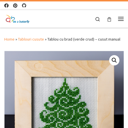
Skip to content
Search
Me
Home
»
Tablouri cusute
»
Tablou cu brad (verde crud) – cusut manual