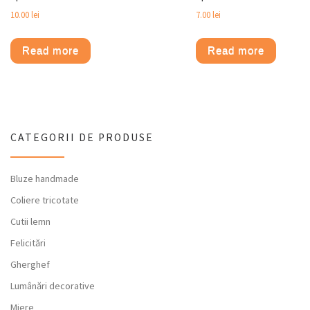
10.00
lei
7.00
lei
Read more
Read more
CATEGORII DE PRODUSE
Bluze handmade
Coliere tricotate
Cutii lemn
Felicitări
Gherghef
Lumânări decorative
Miere