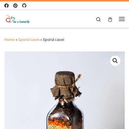
Skip to content
Search
Me
Home
»
Sporul casei
»
Sporul casei