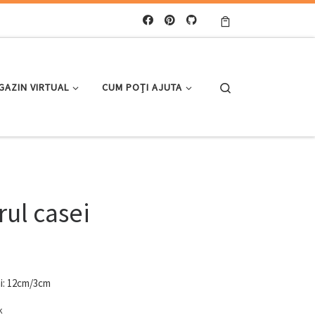
Search
GAZIN VIRTUAL
CUM POȚI AJUTA
ul casei
i: 12cm/3cm
k