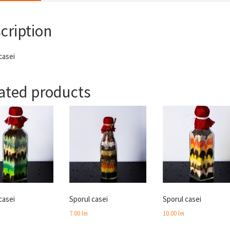
cription
casei
ated products
casei
Sporul casei
Sporul casei
7.00
lei
10.00
lei