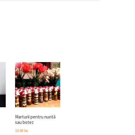
Marturii pentru nuntă
sau botez
10.00
lei